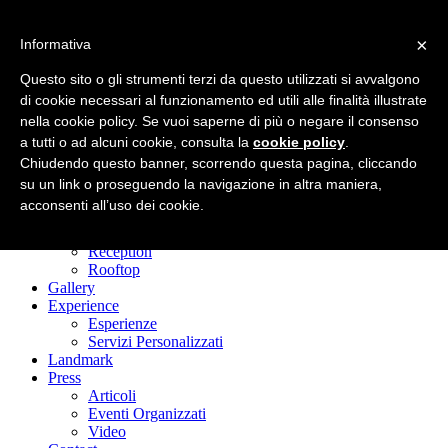
×
Informativa
Questo sito o gli strumenti terzi da questo utilizzati si avvalgono
di cookie necessari al funzionamento ed utili alle finalità illustrate
nella cookie policy. Se vuoi saperne di più o negare il consenso
Rooms
a tutti o ad alcuni cookie, consulta la
cookie policy
.
Art Rooms
Neoclassic Rooms
Chiudendo questo banner, scorrendo questa pagina, cliccando
Art Market
su un link o proseguendo la navigazione in altra maniera,
Il Palazzo
acconsenti all’uso dei cookie.
La storia
Meeting Hall
Reception
Rooftop
Gallery
Experience
Esperienze
Servizi Personalizzati
Landmark
Press
Articoli
Eventi Organizzati
Video