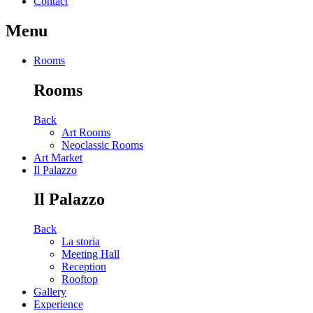
Contact
Menu
Rooms
Rooms
Back
Art Rooms
Neoclassic Rooms
Art Market
Il Palazzo
Il Palazzo
Back
La storia
Meeting Hall
Reception
Rooftop
Gallery
Experience