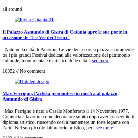
all around
Il Palazzo Asmundo di Gisira di Catania apre le sue porte in
occasione de “Le Vie dei Tesori”
Nato nella città di Palermo, Le vie dei Tesori si piazza sicuramente
tra i più grandi Festival dedicati alla valorizzazione del patrimonio
culturale, monumentale e artistico delle città....
see more
10352
//
No comment
Max Ferrigno, l’artista piemontese in mostra al palazzo
Asmundo di Gisira
"Max Ferrigno è nato a Casale Monferrato il 14 Novembre 1977.
Comincia a lavorare come decoratore subito dopo aver conseguito il
diploma artistico, riuscendo così a mantenere un forte legame con
l’arte. Nel suo piccolo laboratorio artistico, per...
see more